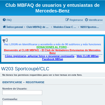
Club MBFAQ de usuarios y entusiastas de
Mercedes-Benz
FAQ
Registrarse
Identificarse
Índice general
Club MBFAQ de usuarios y entusiastas de Mercedes Benz
Modelos Clase C - C Coupé - CLE
W203 Sportcoupé/CLC
Haz LOGIN en Identificarse y accederás a más de 90 subforos y más funciones
DONACIONES AL FORO
-
Bienvenido al CLUB MBFAQ – El Club de Verdaderos Entusiastas de Mercedes-
Benz
Cómo registrarse, adjuntar fotos y recuperar contraseña
-
Web CLUB MBfaq
-
Facebook MBfaq
W203 Sportcoupé/CLC
No tienes los permisos requeridos para ver o leer temas en este foro.
IDENTIFICARSE
•
REGISTRARSE
Nombre de Usuario:
Contraseña: