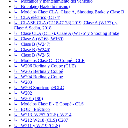
↳ Mecánica y mantenimiento del vehículo
↳ Bricolaje (Hazlo tú mismo)
↳ Modelos Clase CLA, Clase A, Shooting Brake y Clase B
↳ CLA eléctrico (C174)
↳ CLASE CLA (C118-C178) 2019, Clase A (W177), y
Clase A Sedán, 2018
↳ Clase CLA (C117), Clase A (W176) y Shooting Brake
↳ Clase A (W168, W169)
↳ Clase B (W247)
↳ Clase B (W246)
↳ Clase B (W245)
↳ Modelos Clase C - C Coupé - CLE
↳ W206 Berlina y Coupé (CLE)
↳ W205 Berlina y Coupé
↳ W204 Berlina y Coupé
↳ W203
↳ W203 Sportcoupé/CLC
↳ W202
↳ W201 (190)
↳ Modelos Clase E - E Coupé - CLS
↳ EQE - Eléctrico
↳ W213, W257 (CLS), W214
↳ W212 W218 (CLS) C207
↳ W211 y W219 (CLS)