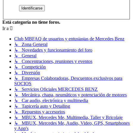
Está categoría no tiene foros.
Ir a
Club MBFAQ de usuarios y entusiastas de Mercedes Benz
↳ Zona General
↳ Novedades y funcionamiento del foro
↳ General
↳ Concentraciones, reuniones y eventos
↳ Competición
↳ Diversión
↳ Empresas Colaboradoras, Descuentos exclusivos para
SOCIOS
↳ Servicios Oficiales MERCEDES BENZ
↳ Mecánica, chapa, neumáticos y potenciación de motores
↳ Car audio, electrónica y multimedia
↳ Tapicería auto y Detailing
↳ Repuestos y accesorios
↳ MBUX, Mercedes Me, Multimedia, Taller y Bricolaje
↳ MBUX, Mercedes Me, Audio, Video, GPS, Smartphones
y App's