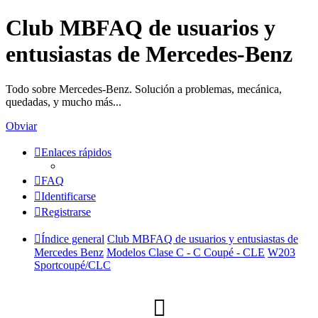
Club MBFAQ de usuarios y
entusiastas de Mercedes-Benz
Todo sobre Mercedes-Benz. Solución a problemas, mecánica,
quedadas, y mucho más...
Obviar
Enlaces rápidos
FAQ
Identificarse
Registrarse
Índice general
Club MBFAQ de usuarios y entusiastas de
Mercedes Benz
Modelos Clase C - C Coupé - CLE
W203
Sportcoupé/CLC