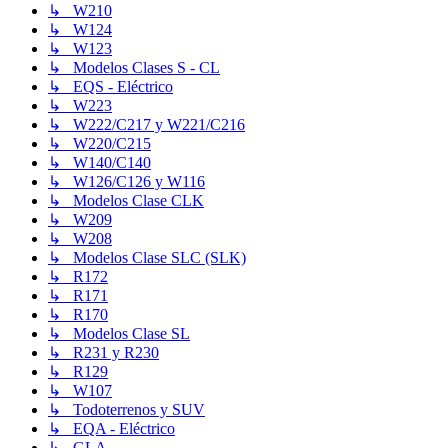
↳ W210
↳ W124
↳ W123
↳ Modelos Clases S - CL
↳ EQS - Eléctrico
↳ W223
↳ W222/C217 y W221/C216
↳ W220/C215
↳ W140/C140
↳ W126/C126 y W116
↳ Modelos Clase CLK
↳ W209
↳ W208
↳ Modelos Clase SLC (SLK)
↳ R172
↳ R171
↳ R170
↳ Modelos Clase SL
↳ R231 y R230
↳ R129
↳ W107
↳ Todoterrenos y SUV
↳ EQA - Eléctrico
↳ GLA