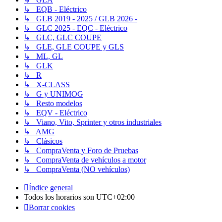
↳ EQB - Eléctrico
↳ GLB 2019 - 2025 / GLB 2026 -
↳ GLC 2025 - EQC - Eléctrico
↳ GLC, GLC COUPE
↳ GLE, GLE COUPE y GLS
↳ ML, GL
↳ GLK
↳ R
↳ X-CLASS
↳ G y UNIMOG
↳ Resto modelos
↳ EQV - Eléctrico
↳ Viano, Vito, Sprinter y otros industriales
↳ AMG
↳ Clásicos
↳ CompraVenta y Foro de Pruebas
↳ CompraVenta de vehículos a motor
↳ CompraVenta (NO vehículos)
Índice general
Todos los horarios son
UTC+02:00
Borrar cookies