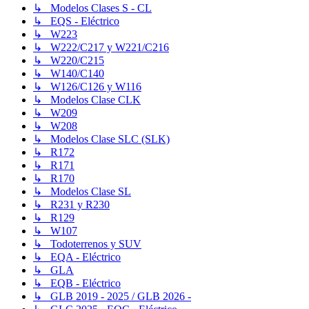
↳ Modelos Clases S - CL
↳ EQS - Eléctrico
↳ W223
↳ W222/C217 y W221/C216
↳ W220/C215
↳ W140/C140
↳ W126/C126 y W116
↳ Modelos Clase CLK
↳ W209
↳ W208
↳ Modelos Clase SLC (SLK)
↳ R172
↳ R171
↳ R170
↳ Modelos Clase SL
↳ R231 y R230
↳ R129
↳ W107
↳ Todoterrenos y SUV
↳ EQA - Eléctrico
↳ GLA
↳ EQB - Eléctrico
↳ GLB 2019 - 2025 / GLB 2026 -