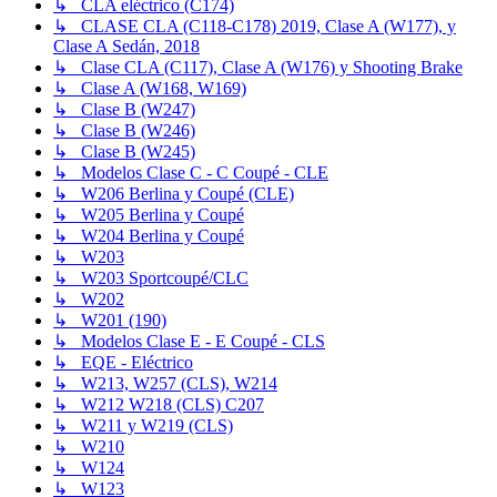
↳ CLA eléctrico (C174)
↳ CLASE CLA (C118-C178) 2019, Clase A (W177), y
Clase A Sedán, 2018
↳ Clase CLA (C117), Clase A (W176) y Shooting Brake
↳ Clase A (W168, W169)
↳ Clase B (W247)
↳ Clase B (W246)
↳ Clase B (W245)
↳ Modelos Clase C - C Coupé - CLE
↳ W206 Berlina y Coupé (CLE)
↳ W205 Berlina y Coupé
↳ W204 Berlina y Coupé
↳ W203
↳ W203 Sportcoupé/CLC
↳ W202
↳ W201 (190)
↳ Modelos Clase E - E Coupé - CLS
↳ EQE - Eléctrico
↳ W213, W257 (CLS), W214
↳ W212 W218 (CLS) C207
↳ W211 y W219 (CLS)
↳ W210
↳ W124
↳ W123