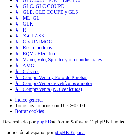
↳ GLC 2025 - EQC - Eléctrico
↳ GLC, GLC COUPE
↳ GLE, GLE COUPE y GLS
↳ ML, GL
↳ GLK
↳ R
↳ X-CLASS
↳ G y UNIMOG
↳ Resto modelos
↳ EQV - Eléctrico
↳ Viano, Vito, Sprinter y otros industriales
↳ AMG
↳ Clásicos
↳ CompraVenta y Foro de Pruebas
↳ CompraVenta de vehículos a motor
↳ CompraVenta (NO vehículos)
Índice general
Todos los horarios son
UTC+02:00
Borrar cookies
Desarrollado por
phpBB
® Forum Software © phpBB Limited
Traducción al español por
phpBB España