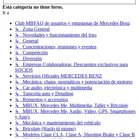
Está categoría no tiene foros.
Ir a
Club MBFAQ de usuarios y entusiastas de Mercedes Benz
↳ Zona General
↳ Novedades y funcionamiento del foro
↳ General
↳ Concentraciones, reuniones y eventos
↳ Competición
↳ Diversión
↳ Empresas Colaboradoras, Descuentos exclusivos para
SOCIOS
↳ Servicios Oficiales MERCEDES BENZ
↳ Mecánica, chapa, neumáticos y potenciación de motores
↳ Car audio, electrónica y multimedia
↳ Tapicería auto y Detailing
↳ Repuestos y accesorios
↳ MBUX, Mercedes Me, Multimedia, Taller y Bricolaje
↳ MBUX, Mercedes Me, Audio, Video, GPS, Smartphones
y App's
↳ Mecánica y mantenimiento del vehículo
↳ Bricolaje (Hazlo tú mismo)
↳ Modelos Clase CLA, Clase A, Shooting Brake y Clase B