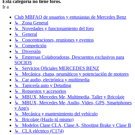
Está categoría no tiene foros.
Ir a
Club MBFAQ de usuarios y entusiastas de Mercedes Benz
↳ Zona General
↳ Novedades y funcionamiento del foro
↳ General
↳ Concentraciones, reuniones y eventos
↳ Competición
↳ Diversión
↳ Empresas Colaboradoras, Descuentos exclusivos para
SOCIOS
↳ Servicios Oficiales MERCEDES BENZ
↳ Mecánica, chapa, neumáticos y potenciación de motores
↳ Car audio, electrónica y multimedia
↳ Tapicería auto y Detailing
↳ Repuestos y accesorios
↳ MBUX, Mercedes Me, Multimedia, Taller y Bricolaje
↳ MBUX, Mercedes Me, Audio, Video, GPS, Smartphones
y App's
↳ Mecánica y mantenimiento del vehículo
↳ Bricolaje (Hazlo tú mismo)
↳ Modelos Clase CLA, Clase A, Shooting Brake y Clase B
↳ CLA eléctrico (C174)