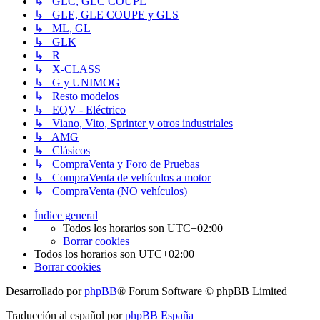
↳ GLC, GLC COUPE
↳ GLE, GLE COUPE y GLS
↳ ML, GL
↳ GLK
↳ R
↳ X-CLASS
↳ G y UNIMOG
↳ Resto modelos
↳ EQV - Eléctrico
↳ Viano, Vito, Sprinter y otros industriales
↳ AMG
↳ Clásicos
↳ CompraVenta y Foro de Pruebas
↳ CompraVenta de vehículos a motor
↳ CompraVenta (NO vehículos)
Índice general
Todos los horarios son
UTC+02:00
Borrar cookies
Todos los horarios son
UTC+02:00
Borrar cookies
Desarrollado por
phpBB
® Forum Software © phpBB Limited
Traducción al español por
phpBB España