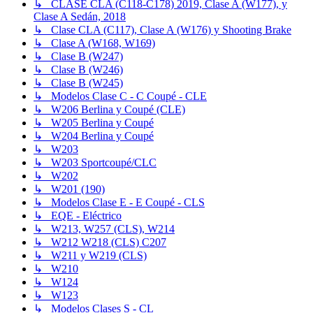
↳ CLASE CLA (C118-C178) 2019, Clase A (W177), y
Clase A Sedán, 2018
↳ Clase CLA (C117), Clase A (W176) y Shooting Brake
↳ Clase A (W168, W169)
↳ Clase B (W247)
↳ Clase B (W246)
↳ Clase B (W245)
↳ Modelos Clase C - C Coupé - CLE
↳ W206 Berlina y Coupé (CLE)
↳ W205 Berlina y Coupé
↳ W204 Berlina y Coupé
↳ W203
↳ W203 Sportcoupé/CLC
↳ W202
↳ W201 (190)
↳ Modelos Clase E - E Coupé - CLS
↳ EQE - Eléctrico
↳ W213, W257 (CLS), W214
↳ W212 W218 (CLS) C207
↳ W211 y W219 (CLS)
↳ W210
↳ W124
↳ W123
↳ Modelos Clases S - CL