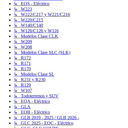
↳ EQS - Eléctrico
↳ W223
↳ W222/C217 y W221/C216
↳ W220/C215
↳ W140/C140
↳ W126/C126 y W116
↳ Modelos Clase CLK
↳ W209
↳ W208
↳ Modelos Clase SLC (SLK)
↳ R172
↳ R171
↳ R170
↳ Modelos Clase SL
↳ R231 y R230
↳ R129
↳ W107
↳ Todoterrenos y SUV
↳ EQA - Eléctrico
↳ GLA
↳ EQB - Eléctrico
↳ GLB 2019 - 2025 / GLB 2026 -
↳ GLC 2025 - EQC - Eléctrico