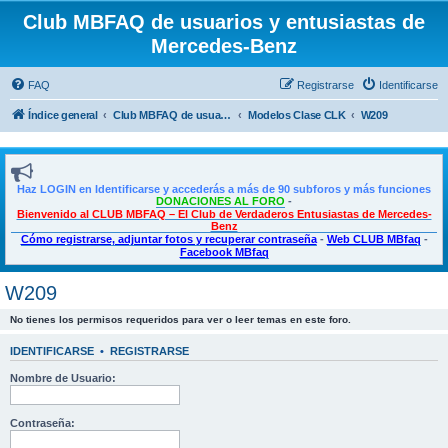
Club MBFAQ de usuarios y entusiastas de
Mercedes-Benz
FAQ
Registrarse
Identificarse
Índice general
Club MBFAQ de usuarios y entusiastas de Mercedes Benz
Modelos Clase CLK
W209
Haz LOGIN en Identificarse y accederás a más de 90 subforos y más funciones
DONACIONES AL FORO
-
Bienvenido al CLUB MBFAQ – El Club de Verdaderos Entusiastas de Mercedes-
Benz
Cómo registrarse, adjuntar fotos y recuperar contraseña
-
Web CLUB MBfaq
-
Facebook MBfaq
W209
No tienes los permisos requeridos para ver o leer temas en este foro.
IDENTIFICARSE
•
REGISTRARSE
Nombre de Usuario:
Contraseña: