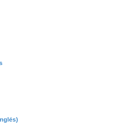
s
nglés)