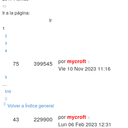
Página
1
de
510
Ir a la página:
1
2
3
4
Último
por
mycroft
Respuestas
Vistas
75
399545
mensaje
Vie 10 Nov 2023 11:16
5
…
510
Siguiente
Volver a Índice general
Último
por
mycroft
Respuestas
Vistas
43
229900
mensaje
Lun 06 Feb 2023 12:31