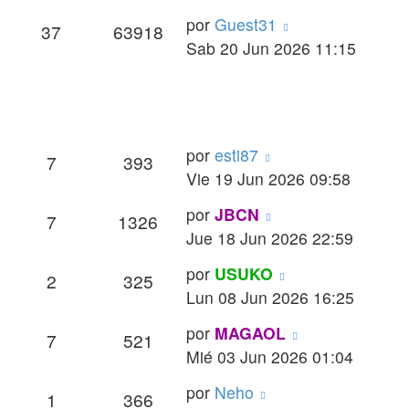
Último
por
Guest31
Respuestas
Vistas
37
63918
mensaje
Sab 20 Jun 2026 11:15
Último
por
esti87
Respuestas
Vistas
7
393
mensaje
Vie 19 Jun 2026 09:58
Último
por
JBCN
Respuestas
Vistas
7
1326
mensaje
Jue 18 Jun 2026 22:59
Último
por
USUKO
Respuestas
Vistas
2
325
mensaje
Lun 08 Jun 2026 16:25
Último
por
MAGAOL
Respuestas
Vistas
7
521
mensaje
Mié 03 Jun 2026 01:04
Último
por
Neho
Respuestas
Vistas
1
366