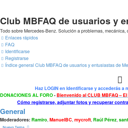
Club MBFAQ de usuarios y e
Todo sobre Mercedes-Benz. Solución a problemas, mecánica, 
Enlaces rápidos
FAQ
Identificarse
Registrarse
Índice general
Club MBFAQ de usuarios y entusiastas de M
Haz LOGIN en Identificarse y accederás a 
DONACIONES AL FORO
-
Bienvenido al CLUB MBFAQ – El 
Cómo registrarse, adjuntar fotos y recuperar cont
General
Moderadores:
Ramiro
,
ManuelBC
,
mycroft
,
Raúl Pérez
,
san
Nuevo Tema