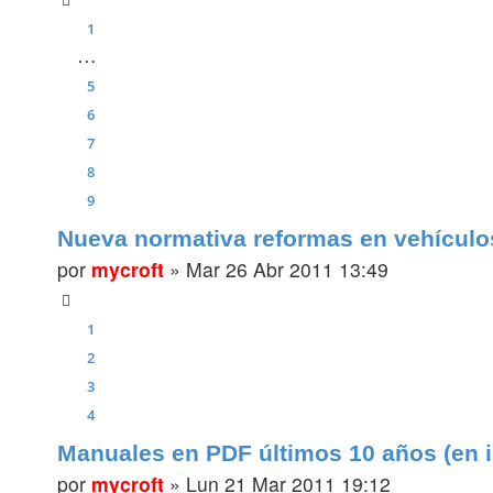
1
…
5
6
7
8
9
Nueva normativa reformas en vehículo
por
mycroft
»
Mar 26 Abr 2011 13:49
1
2
3
4
Manuales en PDF últimos 10 años (en i
por
mycroft
»
Lun 21 Mar 2011 19:12