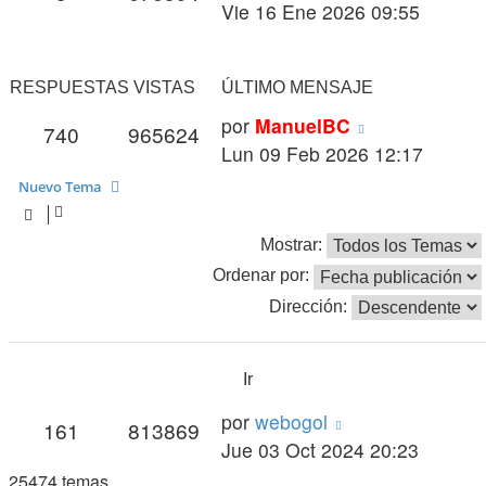
mensaje
Vie 16 Ene 2026 09:55
RESPUESTAS
VISTAS
ÚLTIMO MENSAJE
Último
por
ManuelBC
Respuestas
Vistas
740
965624
mensaje
Lun 09 Feb 2026 12:17
Nuevo Tema
Mostrar:
Ordenar por:
Dirección:
Último
por
webogol
Respuestas
Vistas
161
813869
mensaje
Jue 03 Oct 2024 20:23
25474 temas