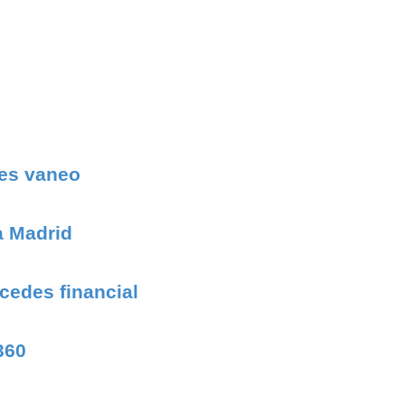
des vaneo
a Madrid
cedes financial
360