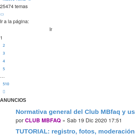
25474 temas
Página
1
de
510
Ir a la página:
1
2
3
4
5
…
510
Siguiente
ANUNCIOS
Normativa general del Club MBfaq y us
por
CLUB MBFAQ
»
Sab 19 Dic 2020 17:51
TUTORIAL: registro, fotos, moderación