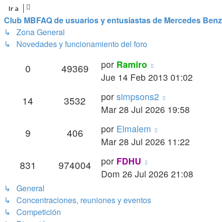
Ir a
Club MBFAQ de usuarios y entusiastas de Mercedes Benz
↳ Zona General
↳ Novedades y funcionamiento del foro
Último
por
Ramiro
Respuestas
Vistas
0
49369
mensaje
Jue 14 Feb 2013 01:02
Último
por
simpsons2
Respuestas
Vistas
14
3532
mensaje
Mar 28 Jul 2026 19:58
Último
por
Elmalem
Respuestas
Vistas
9
406
mensaje
Mar 28 Jul 2026 11:22
Último
por
FDHU
Respuestas
Vistas
831
974004
mensaje
Dom 26 Jul 2026 21:08
↳ General
↳ Concentraciones, reuniones y eventos
↳ Competición