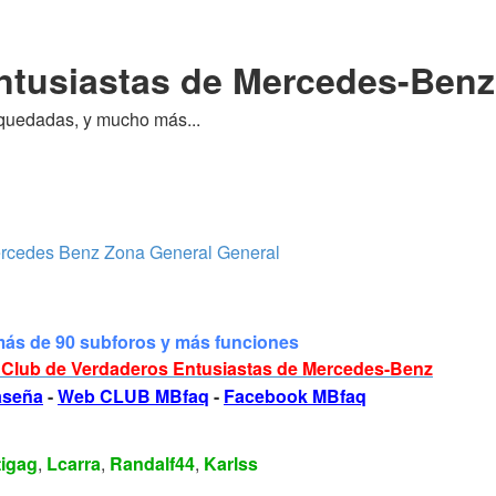
ntusiastas de Mercedes-Benz
quedadas, y mucho más...
ercedes Benz
Zona General
General
más de 90 subforos y más funciones
Club de Verdaderos Entusiastas de Mercedes-Benz
raseña
-
Web CLUB MBfaq
-
Facebook MBfaq
tigag
,
Lcarra
,
Randalf44
,
Karlss