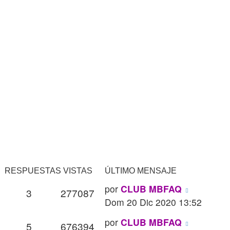
RESPUESTAS
VISTAS
ÚLTIMO MENSAJE
Último
por
CLUB MBFAQ
Respuestas
Vistas
3
277087
mensaje
Dom 20 Dic 2020 13:52
Último
por
CLUB MBFAQ
Respuestas
Vistas
5
676394