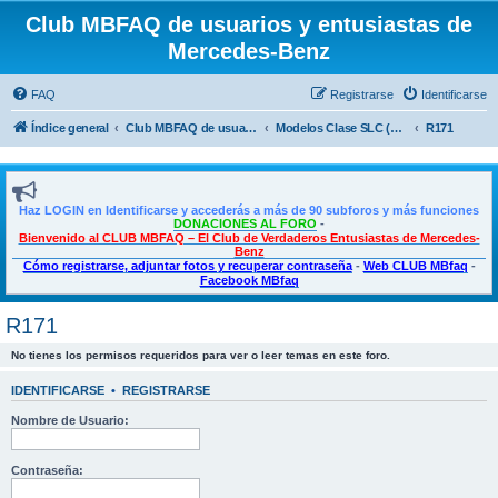
Club MBFAQ de usuarios y entusiastas de
Mercedes-Benz
FAQ
Registrarse
Identificarse
Índice general
Club MBFAQ de usuarios y entusiastas de Mercedes Benz
Modelos Clase SLC (SLK)
R171
Haz LOGIN en Identificarse y accederás a más de 90 subforos y más funciones
DONACIONES AL FORO
-
Bienvenido al CLUB MBFAQ – El Club de Verdaderos Entusiastas de Mercedes-
Benz
Cómo registrarse, adjuntar fotos y recuperar contraseña
-
Web CLUB MBfaq
-
Facebook MBfaq
R171
No tienes los permisos requeridos para ver o leer temas en este foro.
IDENTIFICARSE
•
REGISTRARSE
Nombre de Usuario:
Contraseña: