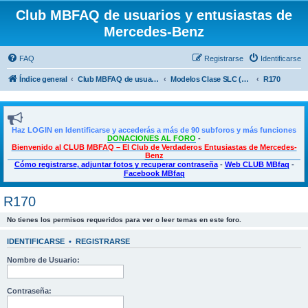
Club MBFAQ de usuarios y entusiastas de
Mercedes-Benz
FAQ
Registrarse
Identificarse
Índice general
Club MBFAQ de usuarios y entusiastas de Mercedes Benz
Modelos Clase SLC (SLK)
R170
Haz LOGIN en Identificarse y accederás a más de 90 subforos y más funciones
DONACIONES AL FORO
-
Bienvenido al CLUB MBFAQ – El Club de Verdaderos Entusiastas de Mercedes-
Benz
Cómo registrarse, adjuntar fotos y recuperar contraseña
-
Web CLUB MBfaq
-
Facebook MBfaq
R170
No tienes los permisos requeridos para ver o leer temas en este foro.
IDENTIFICARSE
•
REGISTRARSE
Nombre de Usuario:
Contraseña: