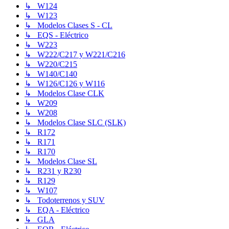
↳ W124
↳ W123
↳ Modelos Clases S - CL
↳ EQS - Eléctrico
↳ W223
↳ W222/C217 y W221/C216
↳ W220/C215
↳ W140/C140
↳ W126/C126 y W116
↳ Modelos Clase CLK
↳ W209
↳ W208
↳ Modelos Clase SLC (SLK)
↳ R172
↳ R171
↳ R170
↳ Modelos Clase SL
↳ R231 y R230
↳ R129
↳ W107
↳ Todoterrenos y SUV
↳ EQA - Eléctrico
↳ GLA