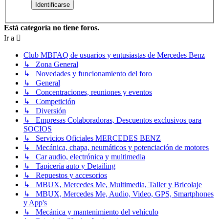
Está categoría no tiene foros.
Ir a
Club MBFAQ de usuarios y entusiastas de Mercedes Benz
↳ Zona General
↳ Novedades y funcionamiento del foro
↳ General
↳ Concentraciones, reuniones y eventos
↳ Competición
↳ Diversión
↳ Empresas Colaboradoras, Descuentos exclusivos para
SOCIOS
↳ Servicios Oficiales MERCEDES BENZ
↳ Mecánica, chapa, neumáticos y potenciación de motores
↳ Car audio, electrónica y multimedia
↳ Tapicería auto y Detailing
↳ Repuestos y accesorios
↳ MBUX, Mercedes Me, Multimedia, Taller y Bricolaje
↳ MBUX, Mercedes Me, Audio, Video, GPS, Smartphones
y App's
↳ Mecánica y mantenimiento del vehículo