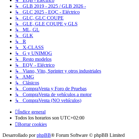
↳ EQB - Eléctrico
↳ GLB 2019 - 2025 / GLB 2026 -
↳ GLC 2025 - EQC - Eléctrico
↳ GLC, GLC COUPE
↳ GLE, GLE COUPE y GLS
↳ ML, GL
↳ GLK
↳ R
↳ X-CLASS
↳ G y UNIMOG
↳ Resto modelos
↳ EQV - Eléctrico
↳ Viano, Vito, Sprinter y otros industriales
↳ AMG
↳ Clásicos
↳ CompraVenta y Foro de Pruebas
↳ CompraVenta de vehículos a motor
↳ CompraVenta (NO vehículos)
Índice general
Todos los horarios son
UTC+02:00
Borrar cookies
Desarrollado por
phpBB
® Forum Software © phpBB Limited