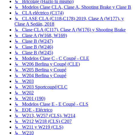
↳ Bricolaje (Hazlo tú mismo)
↳ Modelos Clase CLA, Clase A, Shooting Brake y Clase B
↳ CLA eléctrico (C174)
↳ CLASE CLA (C118-C178) 2019, Clase A (W177), y
Clase A Sedán, 2018
↳ Clase CLA (C117), Clase A (W176) y Shooting Brake
↳ Clase A (W168, W169)
↳ Clase B (W247)
↳ Clase B (W246)
↳ Clase B (W245)
↳ Modelos Clase C - C Coupé - CLE
↳ W206 Berlina y Coupé (CLE)
↳ W205 Berlina y Coupé
↳ W204 Berlina y Coupé
↳ W203
↳ W203 Sportcoupé/CLC
↳ W202
↳ W201 (190)
↳ Modelos Clase E - E Coupé - CLS
↳ EQE - Eléctrico
↳ W213, W257 (CLS), W214
↳ W212 W218 (CLS) C207
↳ W211 y W219 (CLS)
↳ W210