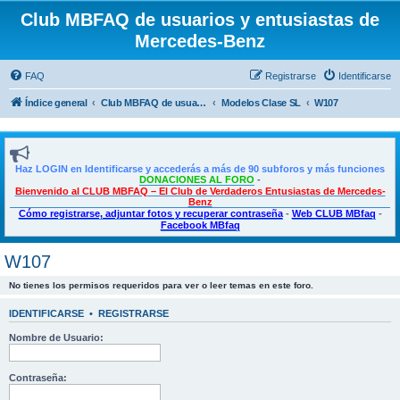
Club MBFAQ de usuarios y entusiastas de
Mercedes-Benz
FAQ
Registrarse
Identificarse
Índice general
Club MBFAQ de usuarios y entusiastas de Mercedes Benz
Modelos Clase SL
W107
Haz LOGIN en Identificarse y accederás a más de 90 subforos y más funciones
DONACIONES AL FORO
-
Bienvenido al CLUB MBFAQ – El Club de Verdaderos Entusiastas de Mercedes-
Benz
Cómo registrarse, adjuntar fotos y recuperar contraseña
-
Web CLUB MBfaq
-
Facebook MBfaq
W107
No tienes los permisos requeridos para ver o leer temas en este foro.
IDENTIFICARSE
•
REGISTRARSE
Nombre de Usuario:
Contraseña: