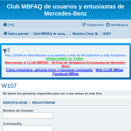
Club MBFAQ de usuarios y entusiastas de
Mercedes-Benz
FAQ
Registrarse
Identificarse
Índice general
Club MBFAQ de usuarios y entusiastas de Mercedes Benz
Modelos Clase SL
W107
Haz LOGIN en Identificarse y accederás a más de 90 subforos y más funciones
DONACIONES AL FORO
-
Bienvenido al CLUB MBFAQ – El Club de Verdaderos Entusiastas de Mercedes-
Benz
Cómo registrarse, adjuntar fotos y recuperar contraseña
-
Web CLUB MBfaq
-
Facebook MBfaq
W107
No tienes los permisos requeridos para ver o leer temas en este foro.
IDENTIFICARSE
•
REGISTRARSE
Nombre de Usuario:
Contraseña: