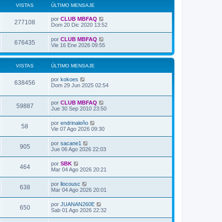
VISTAS
ÚLTIMO MENSAJE
Ú
por
CLUB MBFAQ
V
277108
l
Dom 20 Dic 2020 13:52
t
i
i
Ú
por
CLUB MBFAQ
V
676435
m
l
Vie 16 Ene 2026 09:55
s
o
t
m
i
i
t
e
m
VISTAS
n
ÚLTIMO MENSAJE
s
o
s
a
m
a
Ú
por
kokoes
t
e
V
638456
j
l
Dom 29 Jun 2025 02:54
s
n
e
t
s
a
i
i
a
Ú
por
CLUB MBFAQ
m
j
V
59887
s
s
l
Jue 30 Sep 2010 23:50
o
e
t
m
i
i
t
e
Ú
por
endrinaleño
V
58
m
n
l
Vie 07 Ago 2026 09:30
s
o
s
a
t
m
i
a
i
Ú
por
sacane1
t
e
j
V
905
m
s
l
Jue 06 Ago 2026 22:03
n
e
s
o
t
s
a
m
i
i
a
Ú
por
SBK
t
e
V
464
m
j
l
s
Mar 04 Ago 2026 20:21
n
s
o
e
t
s
a
m
i
i
a
Ú
por
llocousc
t
e
V
638
m
j
l
s
Mar 04 Ago 2026 20:01
n
s
o
e
t
s
a
m
i
i
a
Ú
por
JUANAN260E
t
e
V
650
m
j
l
s
Sab 01 Ago 2026 22:32
n
s
o
e
t
s
a
m
i
i