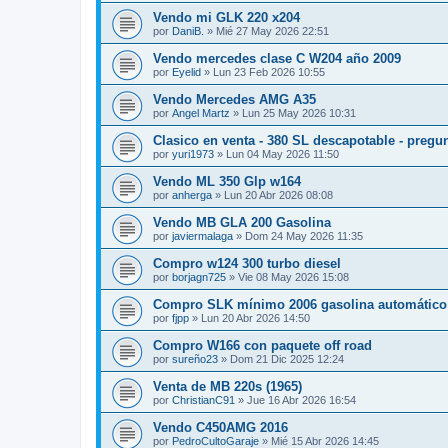
Vendo mi GLK 220 x204
por
DaniB.
»
Mié 27 May 2026 22:51
Vendo mercedes clase C W204 año 2009
por
Eyelid
»
Lun 23 Feb 2026 10:55
Vendo Mercedes AMG A35
por
Angel Martz
»
Lun 25 May 2026 10:31
Clasico en venta - 380 SL descapotable - pregu
por
yuri1973
»
Lun 04 May 2026 11:50
Vendo ML 350 Glp w164
por
anherga
»
Lun 20 Abr 2026 08:08
Vendo MB GLA 200 Gasolina
por
javiermalaga
»
Dom 24 May 2026 11:35
Compro w124 300 turbo diesel
por
borjagn725
»
Vie 08 May 2026 15:08
Compro SLK mínimo 2006 gasolina automático
por
fjpp
»
Lun 20 Abr 2026 14:50
Compro W166 con paquete off road
por
sureño23
»
Dom 21 Dic 2025 12:24
Venta de MB 220s (1965)
por
ChristianC91
»
Jue 16 Abr 2026 16:54
Vendo C450AMG 2016
por
PedroCultoGaraje
»
Mié 15 Abr 2026 14:45