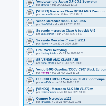
Vendo/cambio Jaguar XJ40 3.2 Sovereign
por
abv963
»
Mié 29 Jul 2026 13:18
[VENDO] Mercedes Clase B200d AMG Premium
por
maximo88
»
Mar 10 Mar 2026 15:13
Vendo Mercedes 500SL R129 1996
por
Elvis300d
»
Mar 28 Jul 2026 11:28
Se vende mercedes Clase A bodykit A45
por
Josuefariña
»
Lun 27 Jul 2026 14:13
Se vende Mercedes Clase E W211
por
-Javier-
»
Lun 27 Jul 2026 11:58
E240 W210 Restyling
por
Nadiaquintela
»
Vie 24 Jul 2026 00:01
SE VENDE AMG CLASE A35
por
Angel Martz
»
Mié 01 Jul 2026 10:38
Vendo E400 Gasolina 333CV C207 Black Editio
por
nener6
»
Mar 25 Nov 2025 13:23
BUSCO/COMPRO Mercedes CL203 Sportcoupe 3
por
xma230k
»
Jue 16 Jul 2026 13:42
[VENDO] - Mercedes SLK 350 V6 272cv
por
Colosseumax
»
Mié 03 Jun 2026 10:10
Compro Mercedes w123
por
IgnacioS.
»
Jue 21 May 2026 21:01