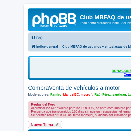
Club MBFAQ de us
Todo sobre Mercedes-Benz. Solució
FAQ
Índice general
Club MBFAQ de usuarios y entusiastas de 
DONACIONE
Cómo
CompraVenta de vehículos a motor
Moderadores:
Ramiro
,
ManuelBC
,
mycroft
,
Raúl Pérez
,
santigag
,
Lc
Reglas del Foro
Al eliminar los MP excepto para los SOCIOS, se abre este subforo par
Recuerda que transcurridos 120 días sin nuevas respuestas, el tema 
Se permite realizar un UP del tema mensual, pudiendo ser eliminado 
Nuevo Tema