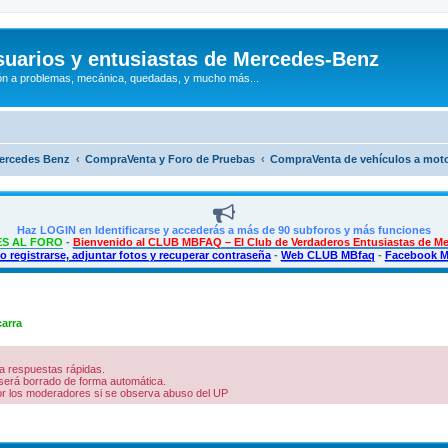
uarios y entusiastas de Mercedes-Benz
n a problemas, mecánica, quedadas, y mucho más...
Mercedes Benz
CompraVenta y Foro de Pruebas
CompraVenta de vehículos a mot
Haz LOGIN en Identificarse y accederás a más de 90 subforos y más funciones
S AL FORO
-
Bienvenido al CLUB MBFAQ – El Club de Verdaderos Entusiastas de M
 registrarse, adjuntar fotos y recuperar contraseña
-
Web CLUB MBfaq
-
Facebook 
arra
a respuestas rápidas.
será borrado de forma automática.
por los moderadores si se observa abuso del UP