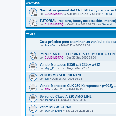
ANUNCIOS
Normativa general del Club MBfaq y uso de su 
por
CLUB MBFAQ
»
Sab 19 Dic 2020 17:51
» en
General
TUTORIAL: registro, fotos, moderación, mensaj
por
CLUB MBFAQ
»
Vie 01 Jun 2012 16:03
» en
General
TEMAS
Guía práctica para examinar un vehículo de oc
por
Fran-Benz
»
Mié 05 Ene 2005 13:38
IMPORTANTE, LEER ANTES DE PUBLICAR UN
por
CLUB MBFAQ
»
Jue 30 Sep 2010 23:50
Vendo Mercedes E350 cdi 265cv w212
por
MigL_Pax
»
Jue 06 Ago 2026 22:27
VENDO MB SLK 320 R170
por
jisg
»
Dom 28 Jun 2026 16:24
Vendo Mercedes CLK 230 Kompressor (w208), 1
por
SBK
»
Mar 23 Jun 2026 20:13
Se vende Clase A 220 AMG LINE
por
llocousc
»
Lun 06 Jul 2026 23:55
Venta MB W124 260E
por
JUANAN260E
»
Sab 11 Jul 2026 23:31