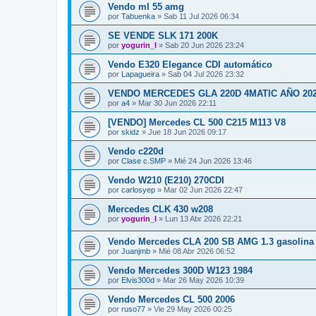
Vendo ml 55 amg
por
Tabuenka
»
Sab 11 Jul 2026 06:34
SE VENDE SLK 171 200K
por
yogurin_I
»
Sab 20 Jun 2026 23:24
Vendo E320 Elegance CDI automático
por
Lapagueira
»
Sab 04 Jul 2026 23:32
VENDO MERCEDES GLA 220D 4MATIC AÑO 20
por
a4
»
Mar 30 Jun 2026 22:11
[VENDO] Mercedes CL 500 C215 M113 V8
por
skidz
»
Jue 18 Jun 2026 09:17
Vendo c220d
por
Clase c.SMP
»
Mié 24 Jun 2026 13:46
Vendo W210 (E210) 270CDI
por
carlosyep
»
Mar 02 Jun 2026 22:47
Mercedes CLK 430 w208
por
yogurin_I
»
Lun 13 Abr 2026 22:21
Vendo Mercedes CLA 200 SB AMG 1.3 gasolina 
por
Juanjmb
»
Mié 08 Abr 2026 06:52
Vendo Mercedes 300D W123 1984
por
Elvis300d
»
Mar 26 May 2026 10:39
Vendo Mercedes CL 500 2006
por
ruso77
»
Vie 29 May 2026 00:25