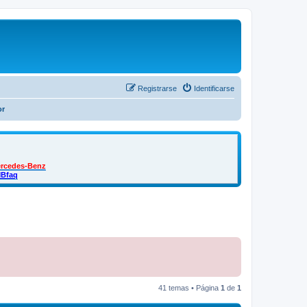
Registrarse
Identificarse
or
ercedes-Benz
MBfaq
41 temas • Página
1
de
1