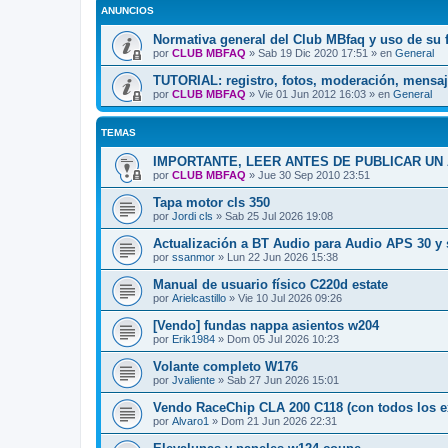
ANUNCIOS
Normativa general del Club MBfaq y uso de su 
por
CLUB MBFAQ
»
Sab 19 Dic 2020 17:51
» en
General
TUTORIAL: registro, fotos, moderación, mensaj
por
CLUB MBFAQ
»
Vie 01 Jun 2012 16:03
» en
General
TEMAS
IMPORTANTE, LEER ANTES DE PUBLICAR UN
por
CLUB MBFAQ
»
Jue 30 Sep 2010 23:51
Tapa motor cls 350
por
Jordi cls
»
Sab 25 Jul 2026 19:08
Actualización a BT Audio para Audio APS 30 y 
por
ssanmor
»
Lun 22 Jun 2026 15:38
Manual de usuario físico C220d estate
por
Arielcastillo
»
Vie 10 Jul 2026 09:26
[Vendo] fundas nappa asientos w204
por
Erik1984
»
Dom 05 Jul 2026 10:23
Volante completo W176
por
Jvaliente
»
Sab 27 Jun 2026 15:01
Vendo RaceChip CLA 200 C118 (con todos los e
por
Alvaro1
»
Dom 21 Jun 2026 22:31