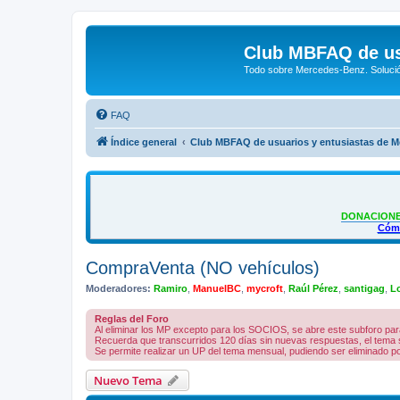
Club MBFAQ de us
Todo sobre Mercedes-Benz. Solució
FAQ
Índice general
Club MBFAQ de usuarios y entusiastas de 
DONACIONE
Cómo
CompraVenta (NO vehículos)
Moderadores:
Ramiro
,
ManuelBC
,
mycroft
,
Raúl Pérez
,
santigag
,
Lc
Reglas del Foro
Al eliminar los MP excepto para los SOCIOS, se abre este subforo par
Recuerda que transcurridos 120 días sin nuevas respuestas, el tema 
Se permite realizar un UP del tema mensual, pudiendo ser eliminado 
Nuevo Tema