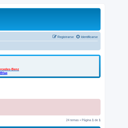
Registrarse
Identificarse
ercedes-Benz
MBfaq
24 temas • Página
1
de
1