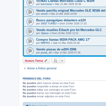
VENDO Llantas Mercedes Clase C W204
por
bacmaran
»
Mar 21 Abr 2026 16:36
Vendo parrilla original Mercedes GLE W166 del
por
seven
»
Mar 21 Abr 2026 10:58
Busco paragolpes delantero w124
por
300D TURBO
»
Dom 19 Abr 2026 17:10
Vendo muelles Eibach pro kit Mercedes GLC
por
Jlainus
»
Dom 19 Abr 2026 12:21
Compro llantas W204 PACK AMG 17"
por
MBPRG
»
Sab 21 Mar 2026 01:56
Vendo piezas de w204 2008
por
joselu_46
»
Mar 14 Abr 2026 07:36
Nuevo Tema
Volver a Índice general
PERMISOS DEL FORO
No puedes
abrir nuevos temas en este Foro
No puedes
responder a temas en este Foro
No puedes
editar sus mensajes en este Foro
No puedes
borrar sus mensajes en este Foro
No puedes
enviar adjuntos en este Foro