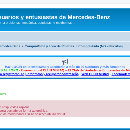
uarios y entusiastas de Mercedes-Benz
n a problemas, mecánica, quedadas, y mucho más...
Mercedes Benz
CompraVenta y Foro de Pruebas
CompraVenta (NO vehículos)
Haz LOGIN en Identificarse y accederás a más de 90 subforos y más funciones
S AL FORO
-
Bienvenido al CLUB MBFAQ – El Club de Verdaderos Entusiastas de M
 registrarse, adjuntar fotos y recuperar contraseña
-
Web CLUB MBfaq
-
Facebook 
arra
a respuestas rápidas.
será borrado de forma automática.
por los moderadores si se observa abuso del UP