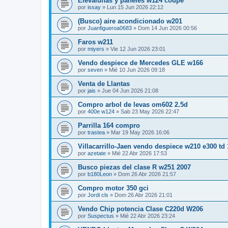
Elevalunas y paneles w124 coupe
por
issay
»
Lun 15 Jun 2026 22:12
(Busco) aire acondicionado w201
por
Juanfigueroa0683
»
Dom 14 Jun 2026 00:56
Faros w211
por
miyers
»
Vie 12 Jun 2026 23:01
Vendo despiece de Mercedes GLE w166
por
seven
»
Mié 10 Jun 2026 09:18
Venta de Llantas
por
jais
»
Jue 04 Jun 2026 21:08
Compro arbol de levas om602 2.5d
por
400e w124
»
Sab 23 May 2026 22:47
Parrilla 164 compro
por
trastea
»
Mar 19 May 2026 16:06
Villacarrillo-Jaen vendo despiece w210 e300 td
por
azetate
»
Mié 22 Abr 2026 17:53
Busco piezas del clase R w251 2007
por
b180Leon
»
Dom 26 Abr 2026 21:57
Compro motor 350 gci
por
Jordi cls
»
Dom 26 Abr 2026 21:01
Vendo Chip potencia Clase C220d W206
por
Suspectus
»
Mié 22 Abr 2026 23:24