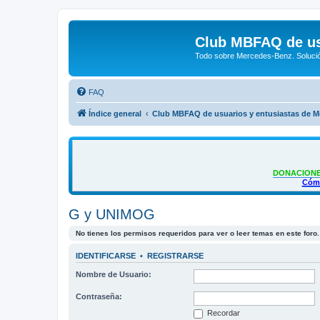
Club MBFAQ de us
Todo sobre Mercedes-Benz. Solució
FAQ
Índice general
Club MBFAQ de usuarios y entusiastas de 
DONACIONE
Cómo
G y UNIMOG
No tienes los permisos requeridos para ver o leer temas en este foro.
IDENTIFICARSE
•
REGISTRARSE
Nombre de Usuario:
Contraseña:
Recordar