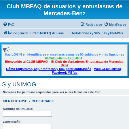
Club MBFAQ de usuarios y entusiastas de
Mercedes-Benz
FAQ
Registrarse
Identificarse
Índice general
Club MBFAQ de usuarios y entusiastas de Mercedes Benz
Todoterrenos y SUV
G y UNIMOG
Haz LOGIN en Identificarse y accederás a más de 90 subforos y más funciones
DONACIONES AL FORO
-
Bienvenido al CLUB MBFAQ – El Club de Verdaderos Entusiastas de Mercedes-
Benz
Cómo registrarse, adjuntar fotos y recuperar contraseña
-
Web CLUB MBfaq
-
Facebook MBfaq
G y UNIMOG
No tienes los permisos requeridos para ver o leer temas en este foro.
IDENTIFICARSE
•
REGISTRARSE
Nombre de Usuario:
Contraseña: