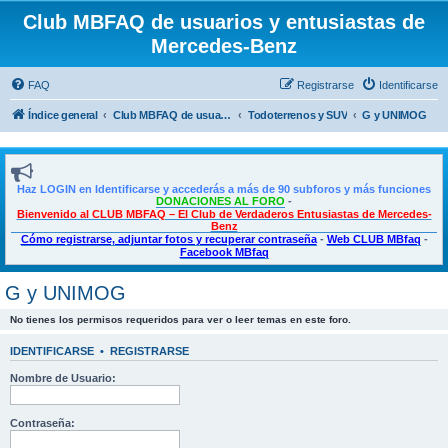
Club MBFAQ de usuarios y entusiastas de
Mercedes-Benz
FAQ
Registrarse
Identificarse
Índice general
Club MBFAQ de usuarios y entusiastas de Mercedes Benz
Todoterrenos y SUV
G y UNIMOG
Haz LOGIN en Identificarse y accederás a más de 90 subforos y más funciones
DONACIONES AL FORO
-
Bienvenido al CLUB MBFAQ – El Club de Verdaderos Entusiastas de Mercedes-
Benz
Cómo registrarse, adjuntar fotos y recuperar contraseña
-
Web CLUB MBfaq
-
Facebook MBfaq
G y UNIMOG
No tienes los permisos requeridos para ver o leer temas en este foro.
IDENTIFICARSE
•
REGISTRARSE
Nombre de Usuario:
Contraseña: