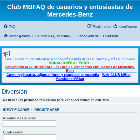
Club MBFAQ de usuarios y entusiastas de
Mercedes-Benz
FAQ
Registrarse
Identificarse
Índice general
Club MBFAQ de usuarios y entusiastas de Mercedes Benz
Zona General
Diversión
Haz LOGIN en Identificarse y accederás a más de 90 subforos y más funciones
DONACIONES AL FORO
-
Bienvenido al CLUB MBFAQ – El Club de Verdaderos Entusiastas de Mercedes-
Benz
Cómo registrarse, adjuntar fotos y recuperar contraseña
-
Web CLUB MBfaq
-
Facebook MBfaq
Diversión
No tienes los permisos requeridos para ver o leer temas en este foro.
IDENTIFICARSE
•
REGISTRARSE
Nombre de Usuario:
Contraseña: