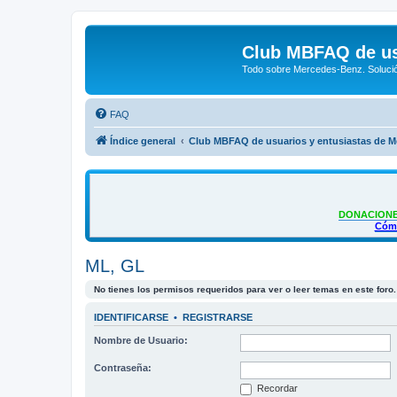
Club MBFAQ de us
Todo sobre Mercedes-Benz. Solució
FAQ
Índice general
Club MBFAQ de usuarios y entusiastas de 
DONACIONE
Cómo
ML, GL
No tienes los permisos requeridos para ver o leer temas en este foro.
IDENTIFICARSE
•
REGISTRARSE
Nombre de Usuario:
Contraseña:
Recordar