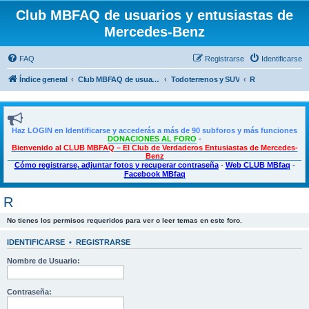
Club MBFAQ de usuarios y entusiastas de
Mercedes-Benz
FAQ
Registrarse
Identificarse
Índice general
Club MBFAQ de usuarios y entusiastas de Mercedes Benz
Todoterrenos y SUV
R
Haz LOGIN en Identificarse y accederás a más de 90 subforos y más funciones
DONACIONES AL FORO
-
Bienvenido al CLUB MBFAQ – El Club de Verdaderos Entusiastas de Mercedes-
Benz
Cómo registrarse, adjuntar fotos y recuperar contraseña
-
Web CLUB MBfaq
-
Facebook MBfaq
R
No tienes los permisos requeridos para ver o leer temas en este foro.
IDENTIFICARSE
•
REGISTRARSE
Nombre de Usuario:
Contraseña: