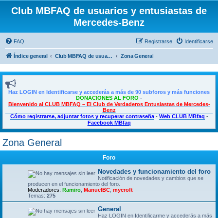
Club MBFAQ de usuarios y entusiastas de
Mercedes-Benz
FAQ
Registrarse
Identificarse
Índice general
Club MBFAQ de usuarios y entusiastas de Mercedes Benz
Zona General
Haz LOGIN en Identificarse y accederás a más de 90 subforos y más funciones
DONACIONES AL FORO
-
Bienvenido al CLUB MBFAQ – El Club de Verdaderos Entusiastas de Mercedes-
Benz
Cómo registrarse, adjuntar fotos y recuperar contraseña
-
Web CLUB MBfaq
-
Facebook MBfaq
Zona General
Foro
Novedades y funcionamiento del foro
Notificación de novedades y cambios que se
producen en el funcionamiento del foro.
Moderadores:
Ramiro
,
ManuelBC
,
mycroft
Temas:
275
General
Haz LOGIN en Identificarme y accederás a más