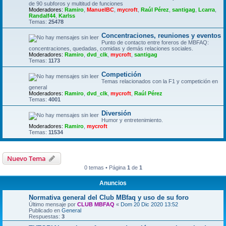
de 90 subforos y multitud de funciones
Moderadores:
Ramiro
,
ManuelBC
,
mycroft
,
Raúl Pérez
,
santigag
,
Lcarra
,
Randalf44
,
Karlss
Temas:
25478
Concentraciones, reuniones y eventos
Punto de contacto entre foreros de MBFAQ:
concentraciones, quedadas, comidas y demás relaciones sociales.
Moderadores:
Ramiro
,
dvd_clk
,
mycroft
,
santigag
Temas:
1173
Competición
Temas relacionados con la F1 y competición en
general
Moderadores:
Ramiro
,
dvd_clk
,
mycroft
,
Raúl Pérez
Temas:
4001
Diversión
Humor y entretenimiento.
Moderadores:
Ramiro
,
mycroft
Temas:
11534
Nuevo Tema
0 temas • Página
1
de
1
Anuncios
Normativa general del Club MBfaq y uso de su foro
Último mensaje por
CLUB MBFAQ
«
Dom 20 Dic 2020 13:52
Publicado en
General
Respuestas:
3