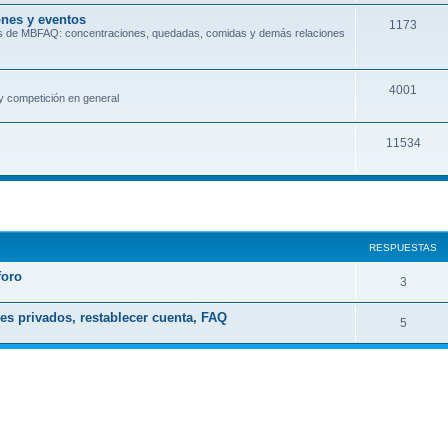
ones y eventos
s
m
T
1173
ros de MBFAQ: concentraciones, quedadas, comidas y demás relaciones
a
e
s
m
T
4001
y competición en general
a
e
s
m
T
11534
a
e
s
m
a
s
RESPUESTAS
foro
R
3
e
es privados, restablecer cuenta, FAQ
R
5
s
e
p
s
u
p
e
u
s