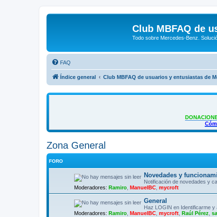
Club MBFAQ de us
Todo sobre Mercedes-Benz. Solució
FAQ
Índice general
Club MBFAQ de usuarios y entusiastas de 
DONACIONE
Cómo
Zona General
FORO
Novedades y funcionami
Notificación de novedades y ca
Moderadores:
Ramiro
,
ManuelBC
,
mycroft
General
Haz LOGIN en Identificarme y 
Moderadores:
Ramiro
,
ManuelBC
,
mycroft
,
Raúl Pérez
,
s