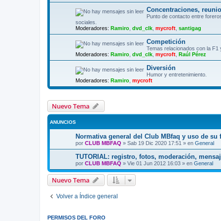
Concentraciones, reuni
Punto de contacto entre fore
sociales.
Moderadores:
Ramiro
,
dvd_clk
,
mycroft
,
santigag
Competición
Temas relacionados con la F1 
Moderadores:
Ramiro
,
dvd_clk
,
mycroft
,
Raúl Pérez
Diversión
Humor y entretenimiento.
Moderadores:
Ramiro
,
mycroft
Nuevo Tema
ANUNCIOS
Normativa general del Club MBfaq y uso de su 
por
CLUB MBFAQ
»
Sab 19 Dic 2020 17:51
» en
General
TUTORIAL: registro, fotos, moderación, mensaj
por
CLUB MBFAQ
»
Vie 01 Jun 2012 16:03
» en
General
Nuevo Tema
Volver a Índice general
PERMISOS DEL FORO