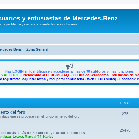
uarios y entusiastas de Mercedes-Benz
n a problemas, mecánica, quedadas, y mucho más...
Mercedes Benz
Zona General
Haz LOGIN en Identificarse y accederás a más de 90 subforos y más funciones
S AL FORO
-
Bienvenido al CLUB MBFAQ – El Club de Verdaderos Entusiastas de M
 registrarse, adjuntar fotos y recuperar contraseña
-
Web CLUB MBfaq
-
Facebook 
TEMAS
ento del foro
T
275
mbios que se producen en el funcionamiento del foro.
e
m
T
25478
accederás a más de 90 subforos y multitud de funciones
antigag
,
Lcarra
,
Randalf44
,
Karlss
a
e