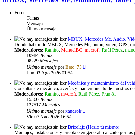
Foro
Temas
Mensajes
Último mensaje
MBUX, Mercedes Me, Audio, Vide
Donde hablar de MBUX, Mercedes Me, audio, video, GPS, mul
Moderadores:
Ramiro
,
ManuelBC
,
mycroft
,
Raúl Pérez
,
mano
10984
Temas
98229
Mensajes
Ver
Último mensaje
por
Beto_73
último
Lun 03 Ago 2026 01:54
mensaje
Mecánica y mantenimiento del veh
Consultas de mecánica, averías y mantenimiento de nuestros co
Moderadores:
Ramiro
,
mycroft
,
Raúl Pérez
,
Fran 81
15360
Temas
127517
Mensajes
Ver
Último mensaje
por
xandrolr
último
Vie 07 Ago 2026 16:54
mensaje
Bricolaje (Hazlo tú mismo)
Montajes, instalaciones y bricolaje en general realizado por los