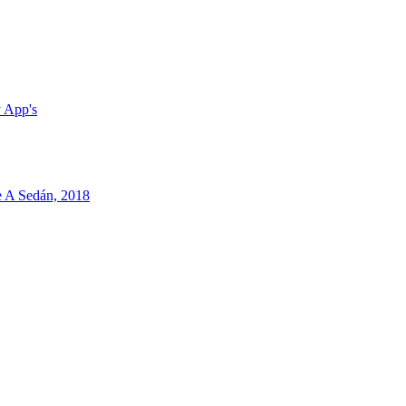
 App's
 A Sedán, 2018