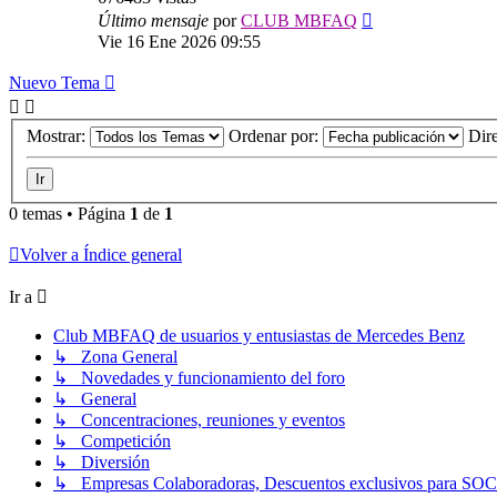
Último mensaje
por
CLUB MBFAQ
Vie 16 Ene 2026 09:55
Nuevo Tema
Mostrar:
Ordenar por:
Dir
0 temas • Página
1
de
1
Volver a Índice general
Ir a
Club MBFAQ de usuarios y entusiastas de Mercedes Benz
↳ Zona General
↳ Novedades y funcionamiento del foro
↳ General
↳ Concentraciones, reuniones y eventos
↳ Competición
↳ Diversión
↳ Empresas Colaboradoras, Descuentos exclusivos para SO