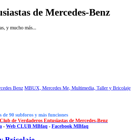
siastas de Mercedes-Benz
as, y mucho más...
rcedes Benz
MBUX, Mercedes Me, Multimedia, Taller y Bricolaje
 de 90 subforos y más funciones
lub de Verdaderos Entusiastas de Mercedes-Benz
a
-
Web CLUB MBfaq
-
Facebook MBfaq
 Bricolaje