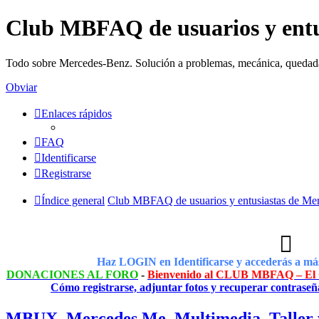
Club MBFAQ de usuarios y entu
Todo sobre Mercedes-Benz. Solución a problemas, mecánica, quedad
Obviar
Enlaces rápidos
FAQ
Identificarse
Registrarse
Índice general
Club MBFAQ de usuarios y entusiastas de Me
Haz LOGIN en Identificarse y accederás a más
DONACIONES AL FORO
-
Bienvenido al CLUB MBFAQ – El C
Cómo registrarse, adjuntar fotos y recuperar contraseñ
MBUX, Mercedes Me, Multimedia, Taller y