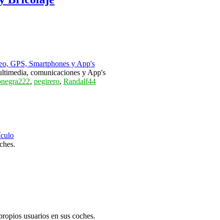
o, GPS, Smartphones y App's
timedia, comunicaciones y App's
negra222
,
pegirero
,
Randalf44
ículo
ches.
 propios usuarios en sus coches.