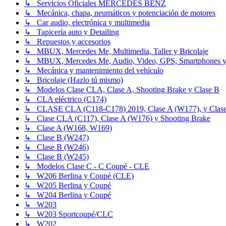
↳ Servicios Oficiales MERCEDES BENZ
↳ Mecánica, chapa, neumáticos y potenciación de motores
↳ Car audio, electrónica y multimedia
↳ Tapicería auto y Detailing
↳ Repuestos y accesorios
↳ MBUX, Mercedes Me, Multimedia, Taller y Bricolaje
↳ MBUX, Mercedes Me, Audio, Video, GPS, Smartphones y
↳ Mecánica y mantenimiento del vehículo
↳ Bricolaje (Hazlo tú mismo)
↳ Modelos Clase CLA, Clase A, Shooting Brake y Clase B
↳ CLA eléctrico (C174)
↳ CLASE CLA (C118-C178) 2019, Clase A (W177), y Clase
↳ Clase CLA (C117), Clase A (W176) y Shooting Brake
↳ Clase A (W168, W169)
↳ Clase B (W247)
↳ Clase B (W246)
↳ Clase B (W245)
↳ Modelos Clase C - C Coupé - CLE
↳ W206 Berlina y Coupé (CLE)
↳ W205 Berlina y Coupé
↳ W204 Berlina y Coupé
↳ W203
↳ W203 Sportcoupé/CLC
↳ W202