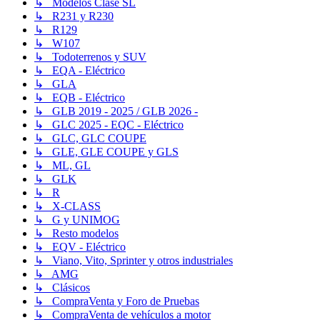
↳ Modelos Clase SL
↳ R231 y R230
↳ R129
↳ W107
↳ Todoterrenos y SUV
↳ EQA - Eléctrico
↳ GLA
↳ EQB - Eléctrico
↳ GLB 2019 - 2025 / GLB 2026 -
↳ GLC 2025 - EQC - Eléctrico
↳ GLC, GLC COUPE
↳ GLE, GLE COUPE y GLS
↳ ML, GL
↳ GLK
↳ R
↳ X-CLASS
↳ G y UNIMOG
↳ Resto modelos
↳ EQV - Eléctrico
↳ Viano, Vito, Sprinter y otros industriales
↳ AMG
↳ Clásicos
↳ CompraVenta y Foro de Pruebas
↳ CompraVenta de vehículos a motor