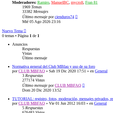
Moderadores:
Ramiro
,
ManuelBC
,
mycroft
,
Fran 81
1969
Temas
33382
Mensajes
Ver
Último mensaje
por
cienduros74
último
Mié 05 Ago 2026 23:16
mensaje
Nuevo Tema
0 temas • Página
1
de
1
Anuncios
Respuestas
Vistas
Último mensaje
Normativa general del Club MBfaq y uso de su foro
por
CLUB MBFAQ
»
Sab 19 Dic 2020 17:51
» en
General
3
Respuestas
277174
Vistas
Último mensaje
por
CLUB MBFAQ
Dom 20 Dic 2020 13:52
TUTORIAL: registro, fotos, moderación, mensajes privados, r
por
CLUB MBFAQ
»
Vie 01 Jun 2012 16:03
» en
General
5
Respuestas
676483
Vistas