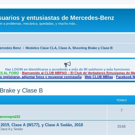
uarios y entusiastas de Mercedes-Benz
n a problemas, mecánica, quedadas, y mucho más...
Mercedes Benz
Modelos Clase CLA, Clase A, Shooting Brake y Clase B
Haz LOGIN en Identificarse y accederás a más de 90 subforos y más funciones
S AL FORO
-
Bienvenido al CLUB MBFAQ – El Club de Verdaderos Entusiastas de M
 registrarse, adjuntar fotos y recuperar contraseña
-
Web CLUB MBfaq
-
Facebook 
Brake y Clase B
TEMAS
T
7
anonegra222
e
019, Clase A (W177), y Clase A Sedán, 2018
m
T
3548
Clase A y Sedán
a
e