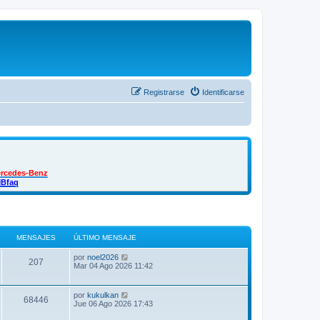
Registrarse
Identificarse
ercedes-Benz
MBfaq
MENSAJES
ÚLTIMO MENSAJE
Ú
V
por
noel2026
M
207
l
e
Mar 04 Ago 2026 11:42
t
r
e
i
ú
m
l
Ú
V
por
kukulkan
n
M
68446
o
t
l
e
Jue 06 Ago 2026 17:43
m
i
t
r
s
e
m
e
i
ú