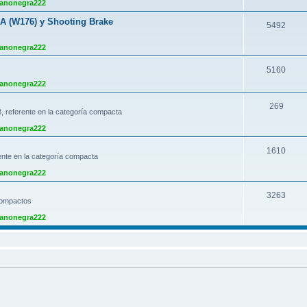
anonegra222
s
m
 A (W176) y Shooting Brake
T
5492
a
e
anonegra222
s
m
T
5160
a
anonegra222
e
s
m
T
269
 referente en la categoría compacta
a
e
anonegra222
s
m
T
1610
nte en la categoría compacta
a
e
anonegra222
s
m
T
3263
ompactos
a
e
anonegra222
s
m
a
s