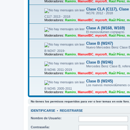
Moderadores:
Ramiro
,
ManuelBC
,
mycroft
,
Raúl Pérez
,
m
Clase CLA (C117), Clase
W176: 2012 - 2018
C117: 2013 - 2018
Moderadores:
Ramiro
,
ManuelBC
,
mycroft
,
Raúl Pérez
,
m
Clase A (W168, W169)
El monovolumen compacto.
Moderadores:
Ramiro
,
ManuelBC
,
mycroft
,
Raúl Pérez
,
m
Clase B (W247)
Nuevo Mercedes Benz Clase B,
B W247: 2019-
Moderadores:
Ramiro
,
ManuelBC
,
mycroft
,
Raúl Pérez
,
m
Clase B (W246)
Mercedes Benz Clase B, refere
B W246: 2011-2019
Moderadores:
Ramiro
,
ManuelBC
,
mycroft
,
Raúl Pérez
,
m
Clase B (W245)
Los nuevos monovolúmenes c
B W245: 2005-2011
Moderadores:
Ramiro
,
ManuelBC
,
mycroft
,
Raúl Pérez
,
m
No tienes los permisos requeridos para ver o leer temas en este foro.
IDENTIFICARSE
•
REGISTRARSE
Nombre de Usuario:
Contraseña: