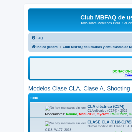
Club MBFAQ de us
Todo sobre Mercedes-Benz. Solució
FAQ
Índice general
Club MBFAQ de usuarios y entusiastas de 
DONACIONE
Cómo
Modelos Clase CLA, Clase A, Shooting 
FORO
CLA eléctrico (C174)
CLA eléctrico (C174) - 2025
Moderadores:
Ramiro
,
ManuelBC
,
mycroft
,
Raúl Pérez
,
m
CLASE CLA (C118-C178) 2
Nuevo modelo del Clase CLA, 
C118, W177: 2018 -