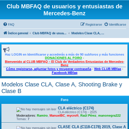
Club MBFAQ de usuarios y entusiastas de
Mercedes-Benz
FAQ
Registrarse
Identificarse
Índice general
Club MBFAQ de usuarios y entusiastas de Mercedes Benz
Modelos Clase CLA, Clase A, Shooting Brake y Clase B
Haz LOGIN en Identificarse y accederás a más de 90 subforos y más funciones
DONACIONES AL FORO
-
Bienvenido al CLUB MBFAQ – El Club de Verdaderos Entusiastas de Mercedes-
Benz
Cómo registrarse, adjuntar fotos y recuperar contraseña
-
Web CLUB MBfaq
-
Facebook MBfaq
Modelos Clase CLA, Clase A, Shooting Brake y
Clase B
Foro
CLA eléctrico (C174)
CLA eléctrico (C174) - 2025
Moderadores:
Ramiro
,
ManuelBC
,
mycroft
,
Raúl Pérez
,
manonegra222
Temas:
7
CLASE CLA (C118-C178) 2019, Clase A