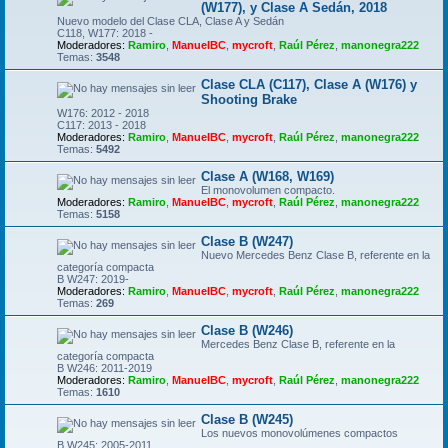
(W177), y Clase A Sedán, 2018
Nuevo modelo del Clase CLA, Clase A y Sedán
C118, W177: 2018 -
Moderadores:
Ramiro
,
ManuelBC
,
mycroft
,
Raúl Pérez
,
manonegra222
Temas:
3548
Clase CLA (C117), Clase A (W176) y
Shooting Brake
W176: 2012 - 2018
C117: 2013 - 2018
Moderadores:
Ramiro
,
ManuelBC
,
mycroft
,
Raúl Pérez
,
manonegra222
Temas:
5492
Clase A (W168, W169)
El monovolumen compacto.
Moderadores:
Ramiro
,
ManuelBC
,
mycroft
,
Raúl Pérez
,
manonegra222
Temas:
5158
Clase B (W247)
Nuevo Mercedes Benz Clase B, referente en la
categoría compacta
B W247: 2019-
Moderadores:
Ramiro
,
ManuelBC
,
mycroft
,
Raúl Pérez
,
manonegra222
Temas:
269
Clase B (W246)
Mercedes Benz Clase B, referente en la
categoría compacta
B W246: 2011-2019
Moderadores:
Ramiro
,
ManuelBC
,
mycroft
,
Raúl Pérez
,
manonegra222
Temas:
1610
Clase B (W245)
Los nuevos monovolúmenes compactos
B W245: 2005-2011