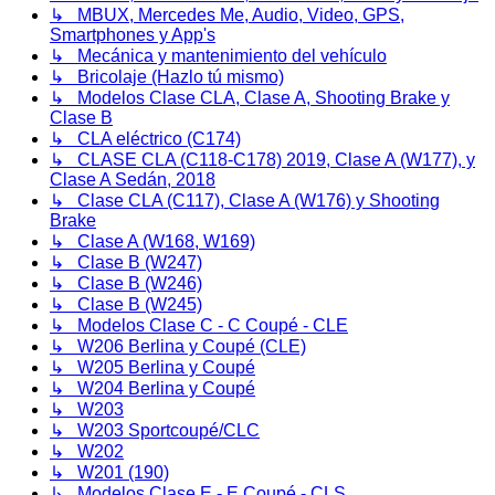
↳ MBUX, Mercedes Me, Audio, Video, GPS,
Smartphones y App's
↳ Mecánica y mantenimiento del vehículo
↳ Bricolaje (Hazlo tú mismo)
↳ Modelos Clase CLA, Clase A, Shooting Brake y
Clase B
↳ CLA eléctrico (C174)
↳ CLASE CLA (C118-C178) 2019, Clase A (W177), y
Clase A Sedán, 2018
↳ Clase CLA (C117), Clase A (W176) y Shooting
Brake
↳ Clase A (W168, W169)
↳ Clase B (W247)
↳ Clase B (W246)
↳ Clase B (W245)
↳ Modelos Clase C - C Coupé - CLE
↳ W206 Berlina y Coupé (CLE)
↳ W205 Berlina y Coupé
↳ W204 Berlina y Coupé
↳ W203
↳ W203 Sportcoupé/CLC
↳ W202
↳ W201 (190)
↳ Modelos Clase E - E Coupé - CLS