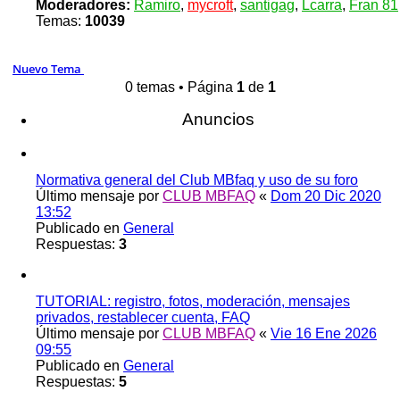
Moderadores:
Ramiro
,
mycroft
,
santigag
,
Lcarra
,
Fran 81
Temas:
10039
Nuevo Tema
0 temas • Página
1
de
1
Anuncios
Normativa general del Club MBfaq y uso de su foro
Último mensaje por
CLUB MBFAQ
«
Dom 20 Dic 2020
13:52
Publicado en
General
Respuestas:
3
TUTORIAL: registro, fotos, moderación, mensajes
privados, restablecer cuenta, FAQ
Último mensaje por
CLUB MBFAQ
«
Vie 16 Ene 2026
09:55
Publicado en
General
Respuestas:
5