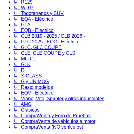
↳ R129
↳ W107
↳ Todoterrenos y SUV
↳ EQA - Eléctrico
↳ GLA
↳ EQB - Eléctrico
↳ GLB 2019 - 2025 / GLB 2026 -
↳ GLC 2025 - EQC - Eléctrico
↳ GLC, GLC COUPE
↳ GLE, GLE COUPE y GLS
↳ ML, GL
↳ GLK
↳ R
↳ X-CLASS
↳ G y UNIMOG
↳ Resto modelos
↳ EQV - Eléctrico
↳ Viano, Vito, Sprinter y otros industriales
↳ AMG
↳ Clásicos
↳ CompraVenta y Foro de Pruebas
↳ CompraVenta de vehículos a motor
↳ CompraVenta (NO vehículos)