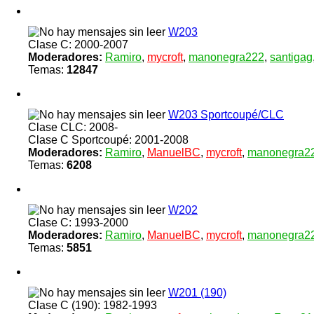
W203
Clase C: 2000-2007
Moderadores:
Ramiro
,
mycroft
,
manonegra222
,
santigag
Temas:
12847
W203 Sportcoupé/CLC
Clase CLC: 2008-
Clase C Sportcoupé: 2001-2008
Moderadores:
Ramiro
,
ManuelBC
,
mycroft
,
manonegra2
Temas:
6208
W202
Clase C: 1993-2000
Moderadores:
Ramiro
,
ManuelBC
,
mycroft
,
manonegra2
Temas:
5851
W201 (190)
Clase C (190): 1982-1993