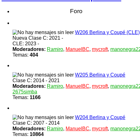
Foro
W206 Berlina y Coupé (CLE)
Nueva Clase C: 2021 -
CLE: 2023 -
Moderadores:
Ramiro
,
ManuelBC
,
mycroft
,
manonegra2
Temas:
404
W205 Berlina y Coupé
Clase C: 2014 - 2021
Moderadores:
Ramiro
,
ManuelBC
,
mycroft
,
manonegra2
2675simba
Temas:
1166
W204 Berlina y Coupé
Clase C: 2007 - 2014
Moderadores:
Ramiro
,
ManuelBC
,
mycroft
,
manonegra2
Temas:
10864