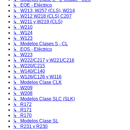
↳ EQE - Eléctrico
↳ W213, W257 (CLS), W214
↳ W212 W218 (CLS) C207
↳ W211 y W219 (CLS)
↳ W210
↳ W124
↳ W123
↳ Modelos Clases S - CL
↳ EQS - Eléctrico
↳ W223
↳ W222/C217 y W221/C216
↳ W220/C215
↳ W140/C140
↳ W126/C126 y W116
↳ Modelos Clase CLK
↳ W209
↳ W208
↳ Modelos Clase SLC (SLK)
↳ R172
↳ R171
↳ R170
↳ Modelos Clase SL
↳ R231 y R230