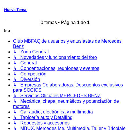
Nuevo Tema
0 temas • Página
1
de
1
Ir a
Club MBFAQ de usuarios y entusiastas de Mercedes
Benz
↳ Zona General
↳ Novedades y funcionamiento del foro
↳ General
↳ Concentraciones, reuniones y eventos
↳ Competición
↳ Diversión
↳ Empresas Colaboradoras, Descuentos exclusivos
para SOCIOS
↳ Servicios Oficiales MERCEDES BENZ
↳ Mecánica, chapa, neumáticos y potenciación de
motores
↳ Car audio, electrónica y multimedia
↳ Tapicería auto y Detailing
↳ Repuestos y accesorios
↳ MBUX, Mercedes Me, Multimedia, Taller y Bricolaje