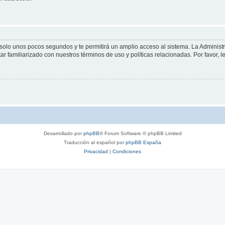
á solo unos pocos segundos y te permitirá un amplio acceso al sistema. La Adminis
tar familiarizado con nuestros términos de uso y políticas relacionadas. Por favor, l
Desarrollado por
phpBB
® Forum Software © phpBB Limited
Traducción al español por
phpBB España
Privacidad
|
Condiciones