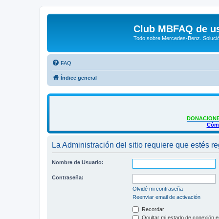
Club MBFAQ de us
Todo sobre Mercedes-Benz. Solució
FAQ
Índice general
DONACIONE
Cómo
La Administración del sitio requiere que estés reg
Nombre de Usuario:
Contraseña:
Olvidé mi contraseña
Reenviar email de activación
Recordar
Ocultar mi estado de conexión e