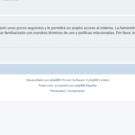
á solo unos pocos segundos y te permitirá un amplio acceso al sistema. La Adminis
tar familiarizado con nuestros términos de uso y políticas relacionadas. Por favor, l
Desarrollado por
phpBB
® Forum Software © phpBB Limited
Traducción al español por
phpBB España
Privacidad
|
Condiciones