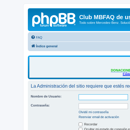
Club MBFAQ de us
Todo sobre Mercedes-Benz. Solució
FAQ
Índice general
DONACIONE
Cómo
La Administración del sitio requiere que estés reg
Nombre de Usuario:
Contraseña:
Olvidé mi contraseña
Reenviar email de activación
Recordar
Ocultar mi estado de conexión e