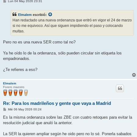
M
Lun 04 May 2026 23:31
e
n
s
Elmalem
escribió:
a
j
Han redactado una nueva ordenanza que entró en vigor el 24 de marzo
e
si no me equivoco. Así que siguen impidiendo el paso y colocando
multas.
Pero no es una nueva SER como tal no?
Ya he oído lo de la ordenanza, sólo pueden circular sin etiqueta los
empadronados.
¿Te refieres a eso?
Elmalem
Forero maestro
Re: Para los madrileños y gente que vaya a Madrid
M
Mié 06 May 2026 00:24
e
n
Es la misma ordenanza sobre las ZBE con cuatro retoques para evitar la
s
resolución judicial que anuló la anterior.
a
j
e
La SER la quieren ampliar según he oido pero no lo sé. Ponerla sabados