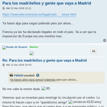
Para los madrileños y gente que vaya a Madrid
M
Mié 22 Abr 2026 10:11
e
n
https://www.eleconomista.es/legal/notic ... iones.html
s
a
j
Ya haran algo para seguir jodiendo pero por ahora....
e
Francia ya las ha declarado ilegales en todo el pais. Va a ser que la
imposicion de Europa era una mentira mas.
Ramiro
-
Re: Para los madrileños y gente que vaya a Madrid
M
Mié 22 Abr 2026 20:05
e
n
s
F650SS
escribió:
a
j
Ya haran algo para seguir jodiendo
pero por ahora....
e
No me cabe la menor duda.
Veremos qué se inventan para restringir la circulación por el centro: Lo
mismo le hacen caso a mi "queridísimo amigo"
Pere Navarro, que decía que al centro ibas a ir en transporte público, y si