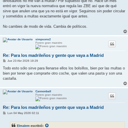
dinosaurios no me van a multar? Por supuesto que no. Hace un mes
a
j
entró en vigor la nueva normativa que regula las ZBE así que de qué
e
sirve que anulen una que ya no está en vigor. Seguimos sin poder circular
y sometidos a multas exactamente igual que antes.
No cambies de modo de vida. Cambia de políticos.
simpsons2
Forero gran maestro
Re: Para los madrileños y gente que vaya a Madrid
M
Jue 23 Abr 2026 19:29
e
n
Todo esto sólo sirve para llenarse ellos los bolsillos, bien por las multas o
s
bien por tener que comprarte otro coche, que valen una pasta y son una
a
j
castaña.
e
Cannonball
Forero gran maestro
Re: Para los madrileños y gente que vaya a Madrid
M
Lun 04 May 2026 02:11
e
n
s
Elmalem
escribió:
a