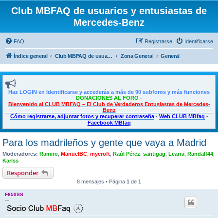
Club MBFAQ de usuarios y entusiastas de
Mercedes-Benz
FAQ
Registrarse
Identificarse
Índice general
Club MBFAQ de usuarios y entusiastas de Mercedes Benz
Zona General
General
Haz LOGIN en Identificarse y accederás a más de 90 subforos y más funciones
DONACIONES AL FORO
-
Bienvenido al CLUB MBFAQ – El Club de Verdaderos Entusiastas de Mercedes-
Benz
Cómo registrarse, adjuntar fotos y recuperar contraseña
-
Web CLUB MBfaq
-
Facebook MBfaq
Para los madrileños y gente que vaya a Madrid
Moderadores:
Ramiro
,
ManuelBC
,
mycroft
,
Raúl Pérez
,
santigag
,
Lcarra
,
Randalf44
,
Karlss
Responder
8 mensajes • Página
1
de
1
F650SS
---