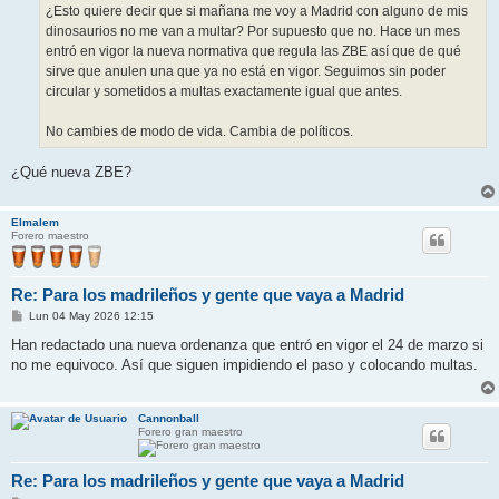
j
¿Esto quiere decir que si mañana me voy a Madrid con alguno de mis
e
dinosaurios no me van a multar? Por supuesto que no. Hace un mes
entró en vigor la nueva normativa que regula las ZBE así que de qué
sirve que anulen una que ya no está en vigor. Seguimos sin poder
circular y sometidos a multas exactamente igual que antes.
No cambies de modo de vida. Cambia de políticos.
¿Qué nueva ZBE?
Elmalem
Forero maestro
Re: Para los madrileños y gente que vaya a Madrid
M
Lun 04 May 2026 12:15
e
n
Han redactado una nueva ordenanza que entró en vigor el 24 de marzo si
s
no me equivoco. Así que siguen impidiendo el paso y colocando multas.
a
j
e
Cannonball
Forero gran maestro
Re: Para los madrileños y gente que vaya a Madrid