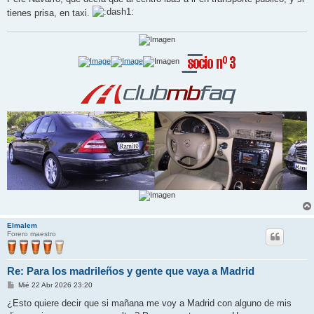
tienes prisa, en taxi.
Elmalem
Forero maestro
Re: Para los madrileños y gente que vaya a Madrid
M
Mié 22 Abr 2026 23:20
e
n
¿Esto quiere decir que si mañana me voy a Madrid con alguno de mis
s