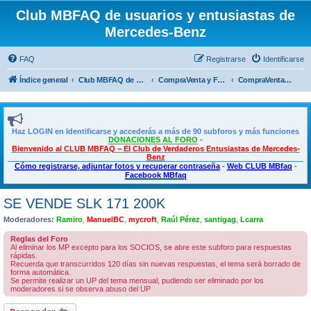
Club MBFAQ de usuarios y entusiastas de
Mercedes-Benz
FAQ
Registrarse
Identificarse
Índice general
Club MBFAQ de usuarios y entusiastas de Mercedes Benz
CompraVenta y Foro de Pruebas
CompraVenta de vehículos a motor
Haz LOGIN en Identificarse y accederás a más de 90 subforos y más funciones
DONACIONES AL FORO
-
Bienvenido al CLUB MBFAQ – El Club de Verdaderos Entusiastas de Mercedes-
Benz
Cómo registrarse, adjuntar fotos y recuperar contraseña
-
Web CLUB MBfaq
-
Facebook MBfaq
SE VENDE SLK 171 200K
Moderadores:
Ramiro
,
ManuelBC
,
mycroft
,
Raúl Pérez
,
santigag
,
Lcarra
Reglas del Foro
Al eliminar los MP excepto para los SOCIOS, se abre este subforo para respuestas
rápidas.
Recuerda que transcurridos 120 días sin nuevas respuestas, el tema será borrado de
forma automática.
Se permite realizar un UP del tema mensual, pudiendo ser eliminado por los
moderadores si se observa abuso del UP