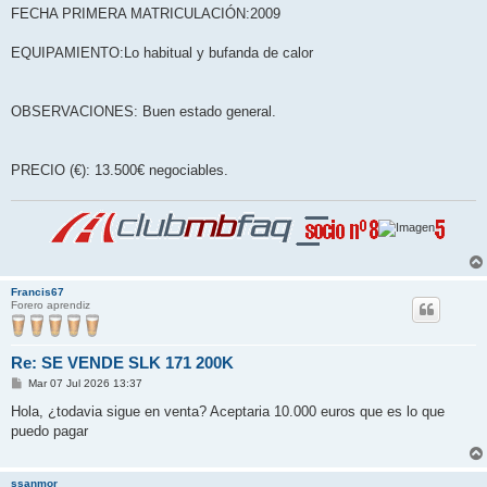
FECHA PRIMERA MATRICULACIÓN:2009
EQUIPAMIENTO:Lo habitual y bufanda de calor
OBSERVACIONES: Buen estado general.
PRECIO (€): 13.500€ negociables.
Francis67
Forero aprendiz
Re: SE VENDE SLK 171 200K
M
Mar 07 Jul 2026 13:37
e
n
Hola, ¿todavia sigue en venta? Aceptaria 10.000 euros que es lo que
s
puedo pagar
a
j
e
ssanmor