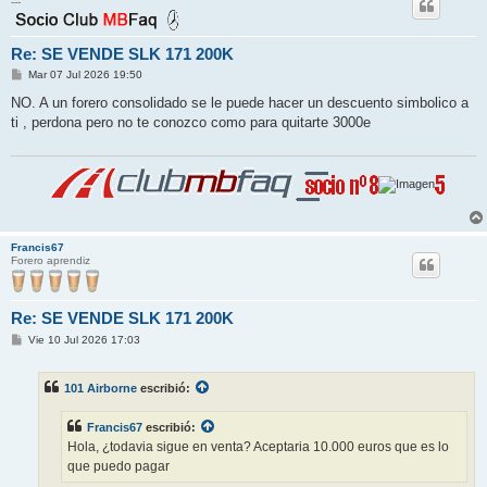
---
Re: SE VENDE SLK 171 200K
M
Mar 07 Jul 2026 19:50
e
n
NO. A un forero consolidado se le puede hacer un descuento simbolico a
s
ti , perdona pero no te conozco como para quitarte 3000e
a
j
e
Francis67
Forero aprendiz
Re: SE VENDE SLK 171 200K
M
Vie 10 Jul 2026 17:03
e
n
s
101 Airborne
escribió:
a
j
e
Francis67
escribió:
Hola, ¿todavia sigue en venta? Aceptaria 10.000 euros que es lo
que puedo pagar