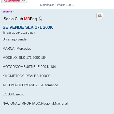
Responder
6 mensajes • Página
1
de
1
yogurin_I
---
SE VENDE SLK 171 200K
M
Sab 20 Jun 2026 23:24
e
n
Un amigo vende
s
a
j
MARCA: Mercedes
e
MODELO: SLK 171 200K 184
MOTOR/COMBUSTIBLE:200 K 184
KILÓMETROS REALES:106000
AUTOMÁTICO/MANUAL: Automático.
COLOR: negro
NACIONAL/IMPORTADO:Nacional.Nacional