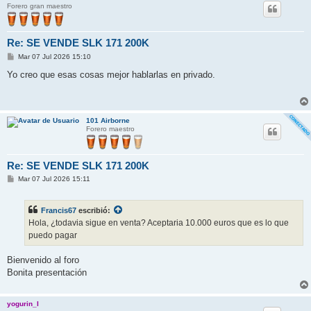
Forero gran maestro
Re: SE VENDE SLK 171 200K
M
Mar 07 Jul 2026 15:10
e
n
Yo creo que esas cosas mejor hablarlas en privado.
s
a
j
e
101 Airborne
Forero maestro
Re: SE VENDE SLK 171 200K
M
Mar 07 Jul 2026 15:11
e
n
s
Francis67
escribió:
a
j
Hola, ¿todavia sigue en venta? Aceptaria 10.000 euros que es lo que
e
puedo pagar
Bienvenido al foro
Bonita presentación
yogurin_I